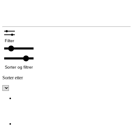
Silkeskjerf og sjal
Bunadskniver
Annet tilbehør bunadsølv
Filter
Sorter og filtrer
Sorter etter