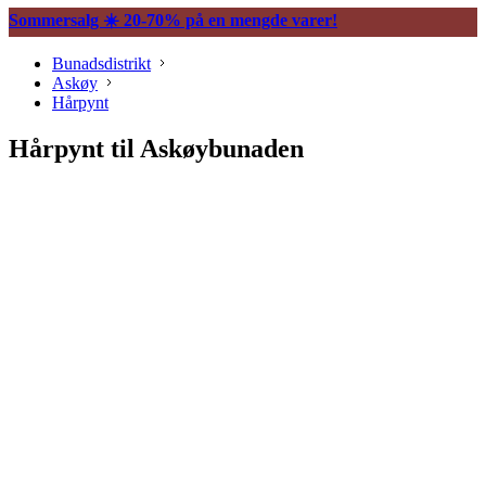
Sommersalg ☀️ 20-70% på en mengde varer!
Bunadsdistrikt
Askøy
Hårpynt
Hårpynt til Askøybunaden
Søljer
Halssøljer
Maljer
Belter og tilbehør
Vesker og tilbehør
Knapper og mansjettnapper
Trekkekjeder og andre kjeder
Øredobber
Hårpynt
Ringer
Spenner og hekter
Bunadsklokker og klokkekjeder