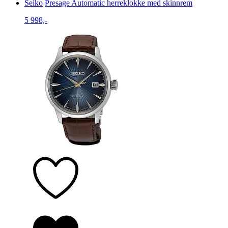
Seiko
Presage Automatic herreklokke med skinnrem
5 998,-