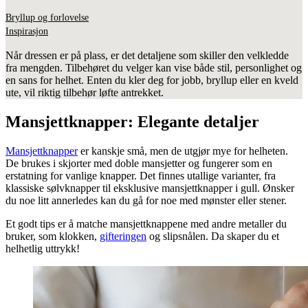
Bryllup og forlovelse
Inspirasjon
Når dressen er på plass, er det detaljene som skiller den velkledde
fra mengden. Tilbehøret du velger kan vise både stil, personlighet og
en sans for helhet. Enten du kler deg for jobb, bryllup eller en kveld
ute, vil riktig tilbehør løfte antrekket.
Mansjettknapper: Elegante detaljer
Mansjettknapper
er kanskje små, men de utgjør mye for helheten.
De brukes i skjorter med doble mansjetter og fungerer som en
erstatning for vanlige knapper. Det finnes utallige varianter, fra
klassiske sølvknapper til eksklusive mansjettknapper i gull. Ønsker
du noe litt annerledes kan du gå for noe med mønster eller stener.
Et godt tips er å matche mansjettknappene med andre metaller du
bruker, som klokken,
gifteringen
og slipsnålen. Da skaper du et
helhetlig uttrykk!