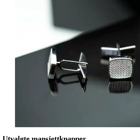
Utvalgte mansjettknapper