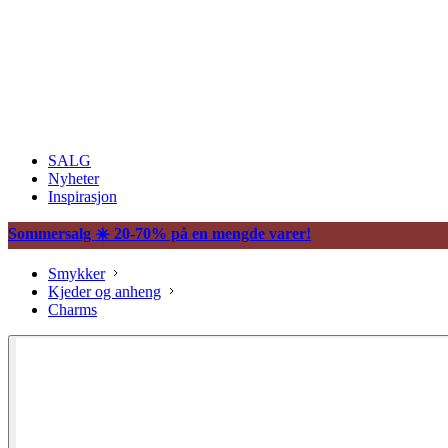
SALG
Nyheter
Inspirasjon
Sommersalg ☀️ 20-70% på en mengde varer!
Smykker
Kjeder og anheng
Charms