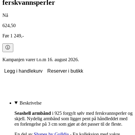
ferskvannsperler
Nå
624,50
Før 1 249,-
Kampanjen varer t.o.m 16. august 2026.
Legg i handlekurv
Reserver i butikk
Beskrivelse
Seashell armbånd
i 925 forgylt sølv med ferskvannsperler og
skjell. Nydelig armbånd som ligger pent på håndleddet med
en forlengelse på 3 cm som gjør at det passer til de fleste.
En del av
Shapes by Gulldia
- En kolleksjon med vakre