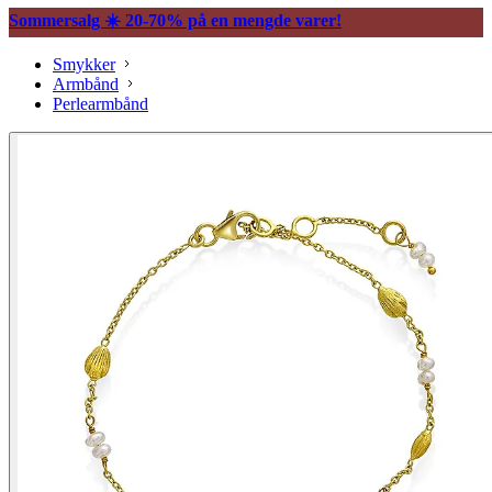
Sommersalg ☀️ 20-70% på en mengde varer!
Smykker
Armbånd
Perlearmbånd