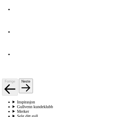
Forrige
Neste
Inspirasjon
Gullvenn kundeklubb
Merker
Selg ditt gull