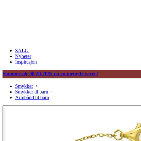
SALG
Nyheter
Inspirasjon
Sommersalg ☀️ 20-70% på en mengde varer!
Smykker
Smykker til barn
Armbånd til barn