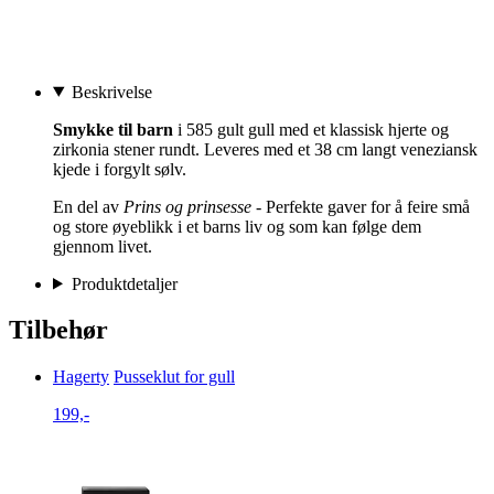
Beskrivelse
Smykke til barn
i 585 gult gull med et klassisk hjerte og
zirkonia stener rundt. Leveres med et 38 cm langt veneziansk
kjede i forgylt sølv.
En del av
Prins og prinsesse -
Perfekte gaver for å feire små
og store øyeblikk i et barns liv og som kan følge dem
gjennom livet.
Produktdetaljer
Tilbehør
Hagerty
Pusseklut for gull
199,-