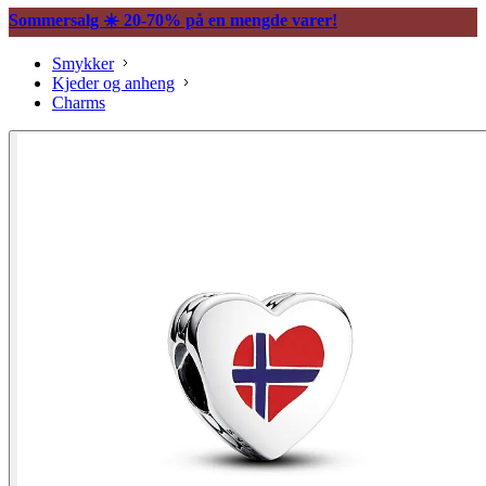
Sommersalg ☀️ 20-70% på en mengde varer!
Smykker
Kjeder og anheng
Charms