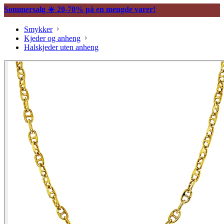
Sommersalg ☀️ 20-70% på en mengde varer!
Smykker
Kjeder og anheng
Halskjeder uten anheng