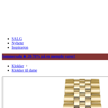
SALG
Nyheter
Inspirasjon
Sommersalg ☀️ 20-70% på en mengde varer!
Klokker
Klokker til dame