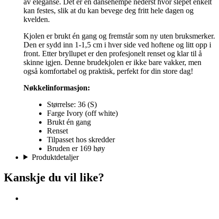
av eleganse. Det er en dansehempe nederst hvor slepet enkelt
kan festes, slik at du kan bevege deg fritt hele dagen og
kvelden.
Kjolen er brukt én gang og fremstår som ny uten bruksmerker.
Den er sydd inn 1-1,5 cm i hver side ved hoftene og litt opp i
front. Etter bryllupet er den profesjonelt renset og klar til å
skinne igjen. Denne brudekjolen er ikke bare vakker, men
også komfortabel og praktisk, perfekt for din store dag!
Nøkkelinformasjon:
Størrelse: 36 (S)
Farge Ivory (off white)
Brukt én gang
Renset
Tilpasset hos skredder
Bruden er 169 høy
Produktdetaljer
Kanskje du vil like?