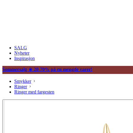
SALG
Nyheter
Inspirasjon
Sommersalg ☀️ 20-70% på en mengde varer!
Smykker
Ringer
Ringer med fargesten