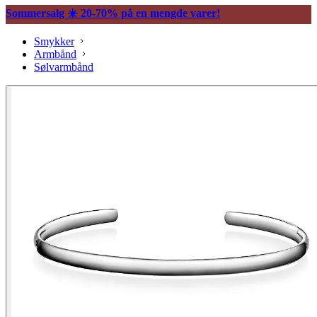
Sommersalg ☀️ 20-70% på en mengde varer!
Smykker
Armbånd
Sølvarmbånd