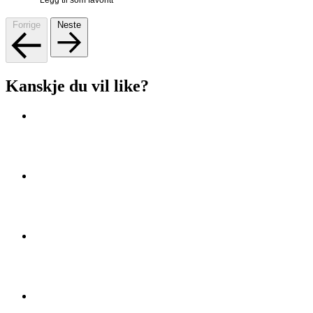
Legg til som favoritt
Forrige
Neste
Kanskje du vil like?