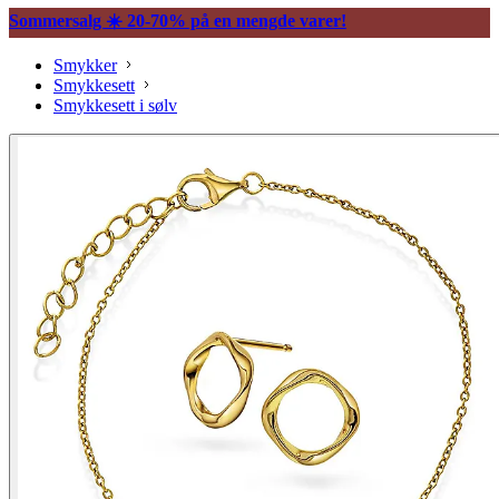
Sommersalg ☀️ 20-70% på en mengde varer!
Smykker
Smykkesett
Smykkesett i sølv