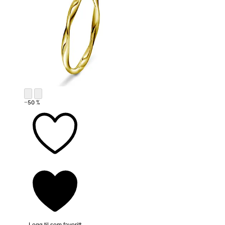
−50 %