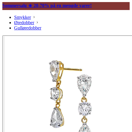
Sommersalg ☀️ 20-70% på en mengde varer!
Smykker
Øredobber
Gulløredobber