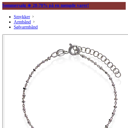
Sommersalg ☀️ 20-70% på en mengde varer!
Smykker
Armbånd
Sølvarmbånd