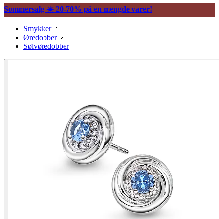
Sommersalg ☀️ 20-70% på en mengde varer!
Smykker
Øredobber
Sølvøredobber