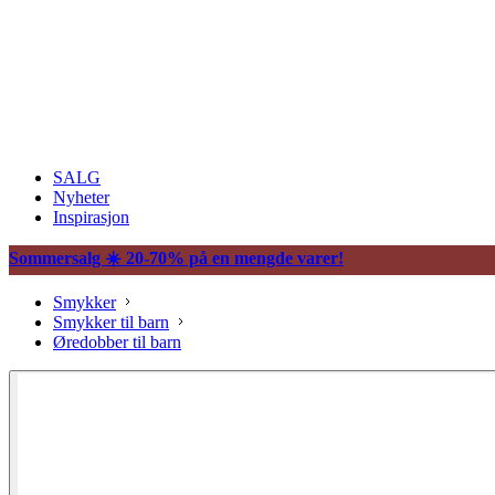
SALG
Nyheter
Inspirasjon
Sommersalg ☀️ 20-70% på en mengde varer!
Smykker
Smykker til barn
Øredobber til barn