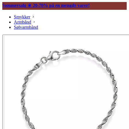
Sommersalg ☀️ 20-70% på en mengde varer!
Smykker
Armbånd
Sølvarmbånd