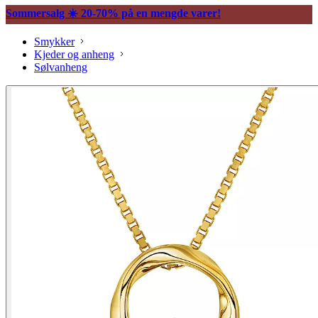
Sommersalg ☀️ 20-70% på en mengde varer!
Smykker
Kjeder og anheng
Sølvanheng