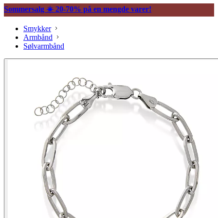
Sommersalg ☀️ 20-70% på en mengde varer!
Smykker
Armbånd
Sølvarmbånd