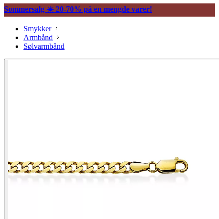
Sommersalg ☀️ 20-70% på en mengde varer!
Smykker
Armbånd
Sølvarmbånd