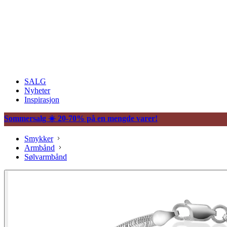
SALG
Nyheter
Inspirasjon
Sommersalg ☀️ 20-70% på en mengde varer!
Smykker
Armbånd
Sølvarmbånd