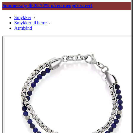
Sommersalg ☀️ 20-70% på en mengde varer!
Smykker
Smykker til herre
Armbånd