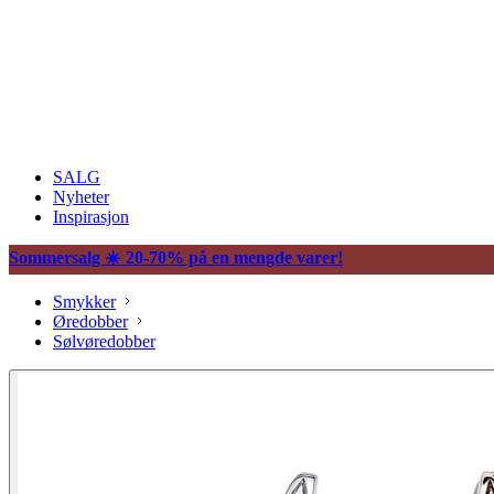
SALG
Nyheter
Inspirasjon
Sommersalg ☀️ 20-70% på en mengde varer!
Smykker
Øredobber
Sølvøredobber