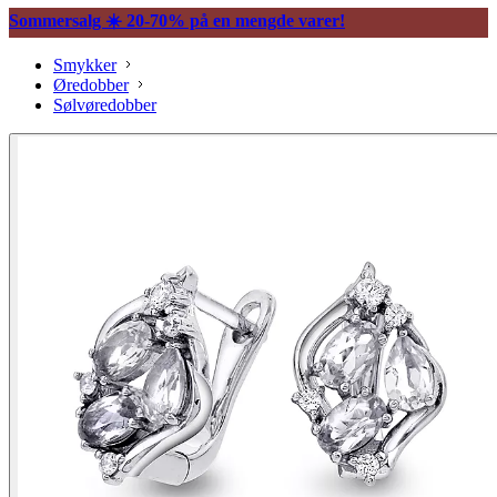
Sommersalg ☀️ 20-70% på en mengde varer!
Smykker
Øredobber
Sølvøredobber