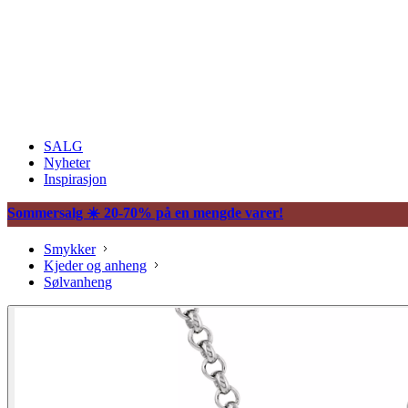
SALG
Nyheter
Inspirasjon
Sommersalg ☀️ 20-70% på en mengde varer!
Smykker
Kjeder og anheng
Sølvanheng