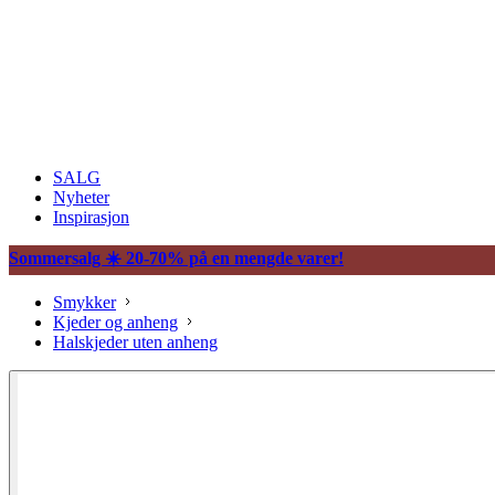
SALG
Nyheter
Inspirasjon
Sommersalg ☀️ 20-70% på en mengde varer!
Smykker
Kjeder og anheng
Halskjeder uten anheng