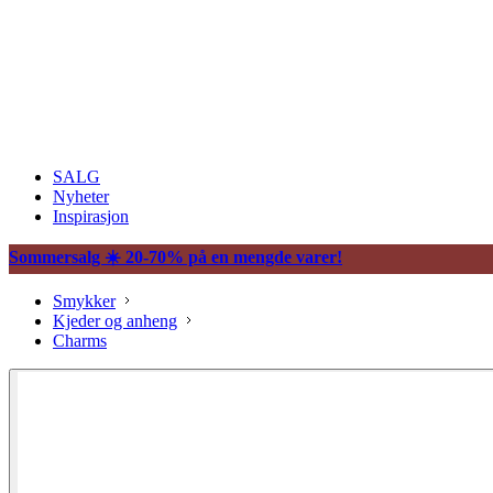
SALG
Nyheter
Inspirasjon
Sommersalg ☀️ 20-70% på en mengde varer!
Smykker
Kjeder og anheng
Charms