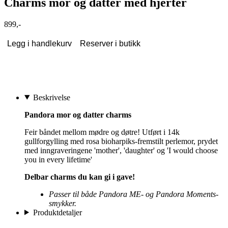
Charms mor og datter med hjerter
899,-
Legg i handlekurv
Reserver i butikk
Beskrivelse
Pandora mor og datter charms
Feir båndet mellom mødre og døtre! Utført i 14k
gullforgylling med rosa bioharpiks-fremstilt perlemor, prydet
med inngraveringene 'mother', 'daughter' og 'I would choose
you in every lifetime'
Delbar charms du kan gi i gave!
Passer til både Pandora ME- og Pandora Moments-
smykker.
Produktdetaljer