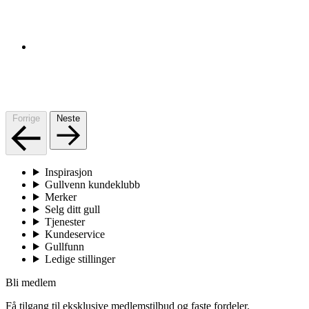
Forrige
Neste
Inspirasjon
Gullvenn kundeklubb
Merker
Selg ditt gull
Tjenester
Kundeservice
Gullfunn
Ledige stillinger
Bli medlem
Få tilgang til eksklusive medlemstilbud og faste fordeler.