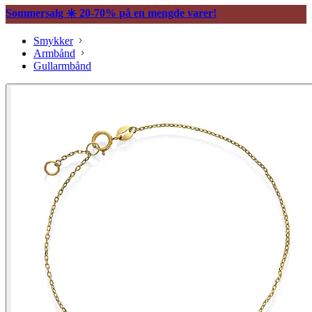
Sommersalg ☀️ 20-70% på en mengde varer!
Smykker
Armbånd
Gullarmbånd