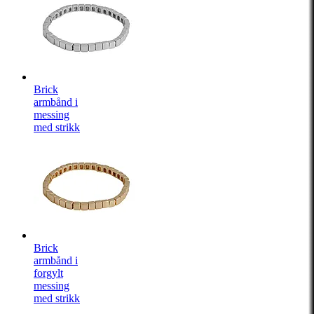
Brick
armbånd i
messing
med strikk
Brick
armbånd i
forgylt
messing
med strikk