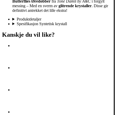
Butterflies Øredobber
fra
Tone Damli by A&C
i forgylt
messing – Med en sverm av
glitrende krystaller
. Disse gir
definitivt antrekket det lille ekstra!
Produktdetaljer
Spesifikasjon Syntetisk krystall
Kanskje du vil like?