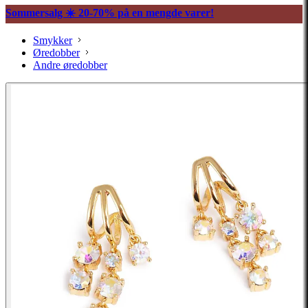
Sommersalg ☀️ 20-70% på en mengde varer!
Smykker
Øredobber
Andre øredobber