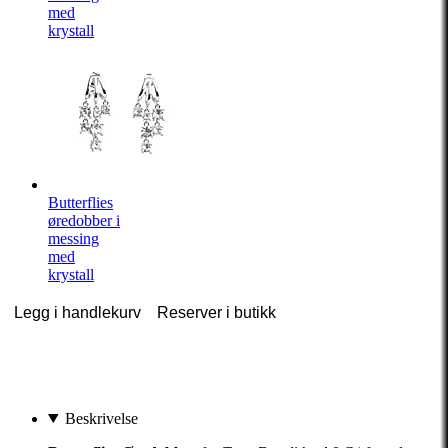
med
krystall
Butterflies
øredobber i
messing
med
krystall
Legg i handlekurv
Reserver i butikk
Beskrivelse