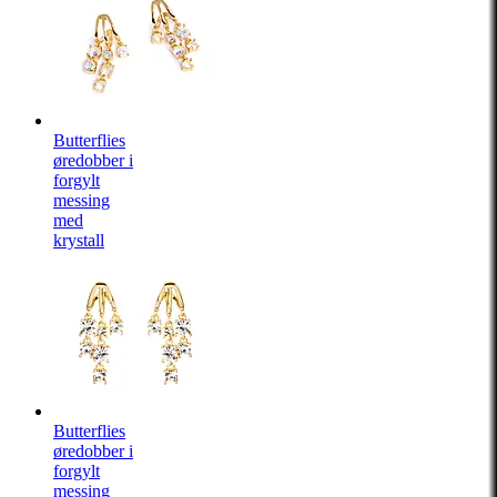
Butterflies
øredobber i
forgylt
messing
med
krystall
Butterflies
øredobber i
forgylt
messing