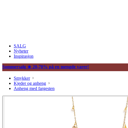
SALG
Nyheter
Inspirasjon
Sommersalg ☀️ 20-70% på en mengde varer!
Smykker
Kjeder og anheng
Anheng med fargesten