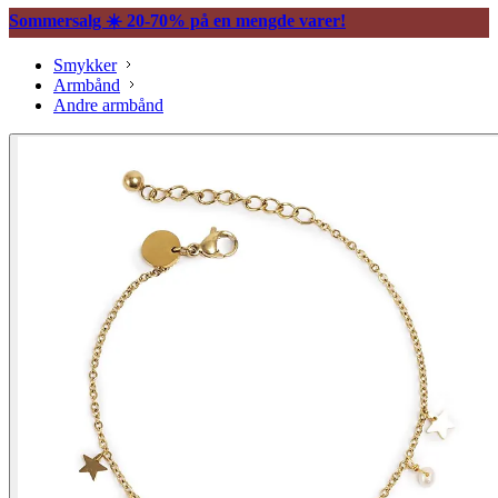
Sommersalg ☀️ 20-70% på en mengde varer!
Smykker
Armbånd
Andre armbånd