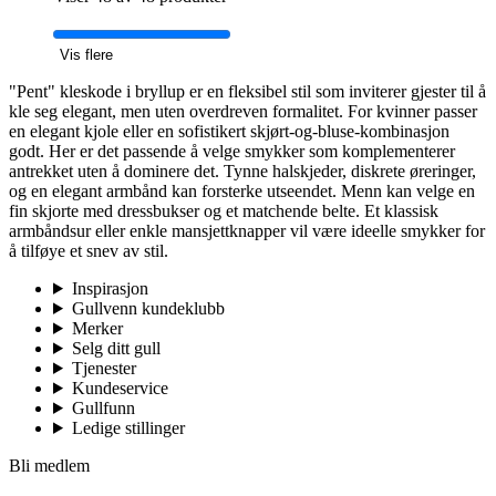
Vis flere
"Pent" kleskode i bryllup er en fleksibel stil som inviterer gjester til å
kle seg elegant, men uten overdreven formalitet. For kvinner passer
en elegant kjole eller en sofistikert skjørt-og-bluse-kombinasjon
godt. Her er det passende å velge smykker som komplementerer
antrekket uten å dominere det. Tynne halskjeder, diskrete øreringer,
og en elegant armbånd kan forsterke utseendet. Menn kan velge en
fin skjorte med dressbukser og et matchende belte. Et klassisk
armbåndsur eller enkle mansjettknapper vil være ideelle smykker for
å tilføye et snev av stil.
Inspirasjon
Gullvenn kundeklubb
Merker
Selg ditt gull
Tjenester
Kundeservice
Gullfunn
Ledige stillinger
Bli medlem