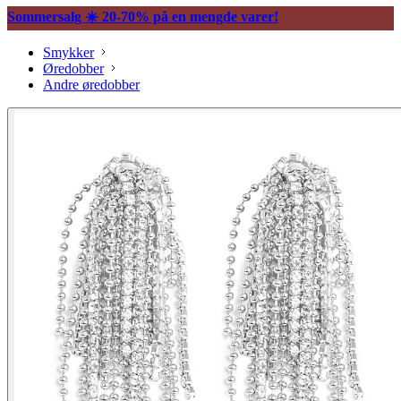
Sommersalg ☀️ 20-70% på en mengde varer!
Smykker
Øredobber
Andre øredobber