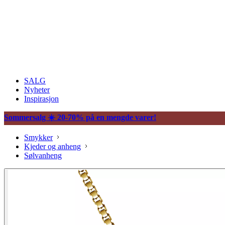
SALG
Nyheter
Inspirasjon
Sommersalg ☀️ 20-70% på en mengde varer!
Smykker
Kjeder og anheng
Sølvanheng