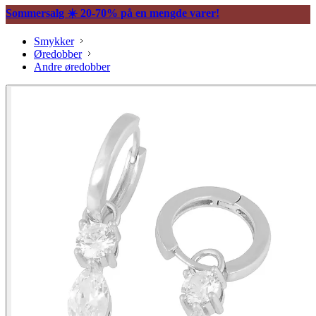
Sommersalg ☀️ 20-70% på en mengde varer!
Smykker
Øredobber
Andre øredobber