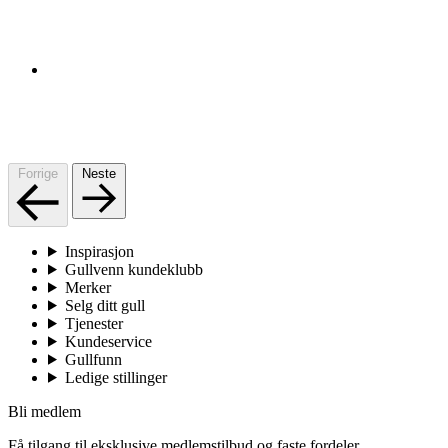
Forrige
Neste
Inspirasjon
Gullvenn kundeklubb
Merker
Selg ditt gull
Tjenester
Kundeservice
Gullfunn
Ledige stillinger
Bli medlem
Få tilgang til eksklusive medlemstilbud og faste fordeler.