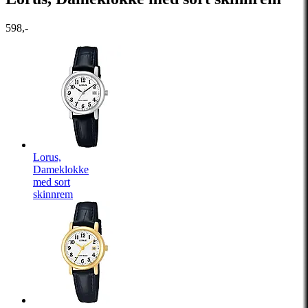
598,-
Lorus,
Dameklokke
med sort
skinnrem