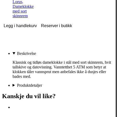
Lorus,
Dameklokke
med sort
skinnrem
Legg i handlekurv
Reserver i butikk
Beskrivelse
Klassisk og tidløs dameklokke i stål med sort skinnrem, hvit
tallskive og datovisning. Vanntetthet 5 ATM som betyr at
klokken tåler vannsprut men anbefales ikke å dusjes eller
bades med.
Produktdetaljer
Kanskje du vil like?