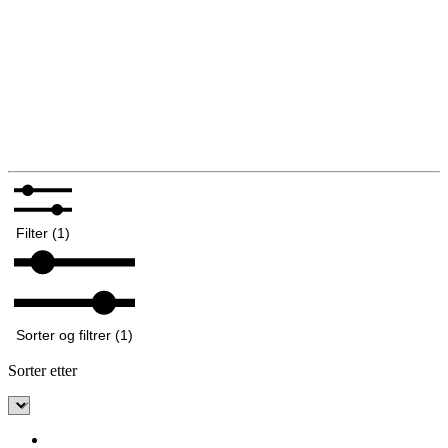
Bunadsklokker og klokkekjeder
Sølvpuss
Silkeskjerf og sjal
Nåler og brosjer
Bunadskrin
Bunadsølv til barn
Annet tilbehør til bunad
Filter (1)
Sorter og filtrer (1)
Sorter etter