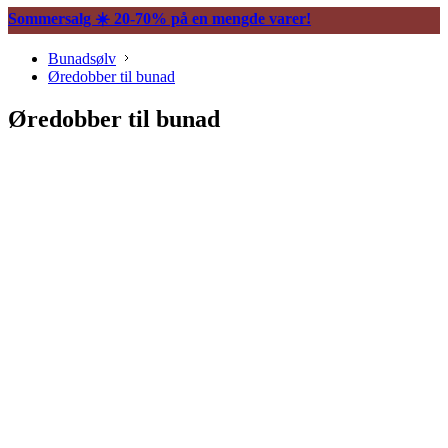
Sommersalg ☀️ 20-70% på en mengde varer!
Bunadsølv
Øredobber til bunad
Øredobber til bunad
Søljer
Halssøljer
Maljer
Spenner og Hekter
Belter, støler og tilbehør
Vesker og tilbehør
Knapper og mansjettknapper
Borer og borenåler
Trekkekjeder og andre kjeder
Øredobber til bunad
Hårpynt til bunad
Ringer til bunad
Bunadskniver