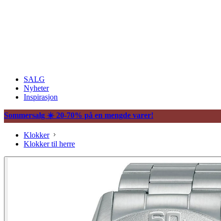
SALG
Nyheter
Inspirasjon
Sommersalg ☀️ 20-70% på en mengde varer!
Klokker
Klokker til herre