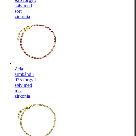
925 forgylt
sølv med
sort
zirkonia
Zela
armbånd i
925 forgylt
sølv med
rosa
zirkonia