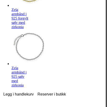
Zela
armbånd i
925 forgylt
sølv med
zirkonia
Zela
armbånd i
925 sølv
med
zirkonia
Legg i handlekurv
Reserver i butikk