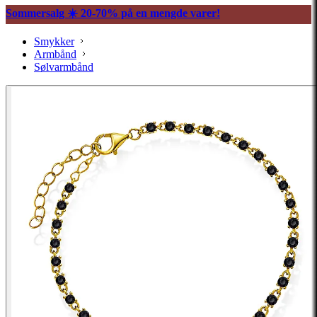
Sommersalg ☀️ 20-70% på en mengde varer!
Smykker
Armbånd
Sølvarmbånd