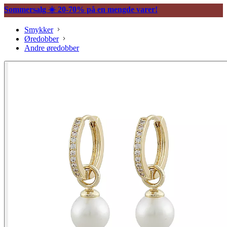
Sommersalg ☀️ 20-70% på en mengde varer!
Smykker
Øredobber
Andre øredobber