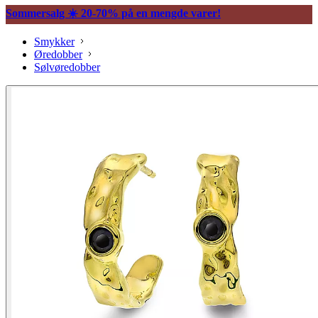
Sommersalg ☀️ 20-70% på en mengde varer!
Smykker
Øredobber
Sølvøredobber