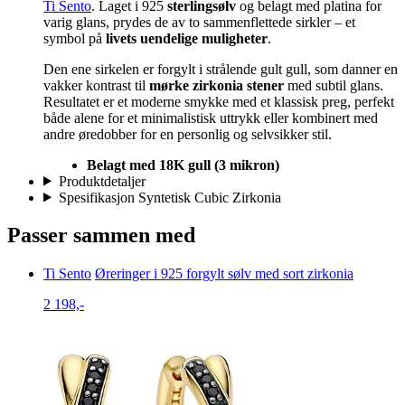
Ti Sento
. Laget i 925
sterlingsølv
og belagt med platina for
varig glans, prydes de av to sammenflettede sirkler – et
symbol på
livets uendelige muligheter
.
Den ene sirkelen er forgylt i strålende gult gull, som danner en
vakker kontrast til
mørke zirkonia stener
med subtil glans.
Resultatet er et moderne smykke med et klassisk preg, perfekt
både alene for et minimalistisk uttrykk eller kombinert med
andre øredobber for en personlig og selvsikker stil.
Belagt med 18K gull (3 mikron)
Produktdetaljer
Spesifikasjon Syntetisk Cubic Zirkonia
Passer sammen med
Ti Sento
Øreringer i 925 forgylt sølv med sort zirkonia
2 198,-