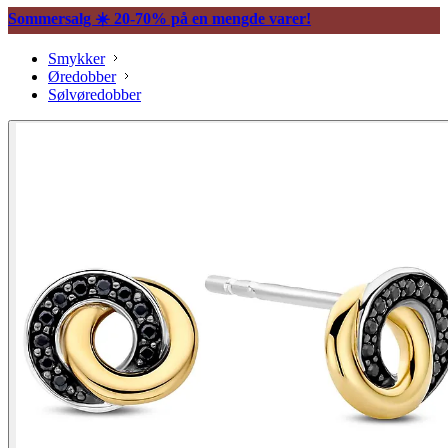
Sommersalg ☀️ 20-70% på en mengde varer!
Smykker
Øredobber
Sølvøredobber