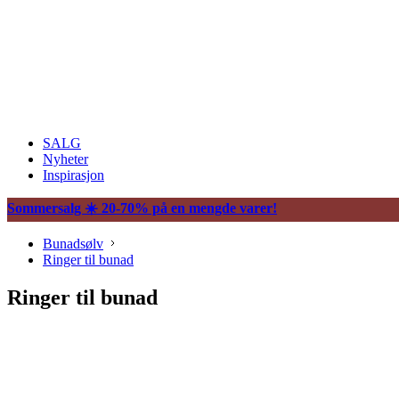
SALG
Nyheter
Inspirasjon
Sommersalg ☀️ 20-70% på en mengde varer!
Bunadsølv
Ringer til bunad
Ringer til bunad
Søljer
Halssøljer
Maljer